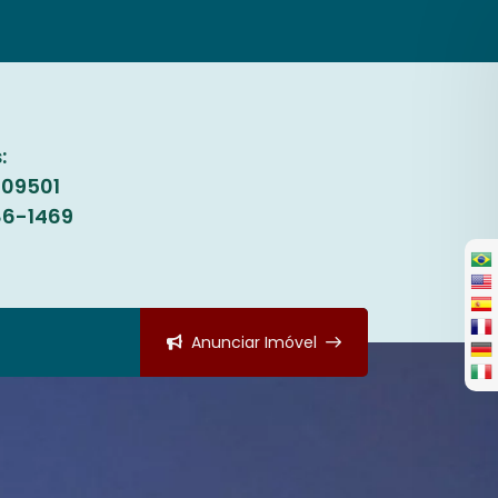
:
709501
86-1469
Anunciar Imóvel