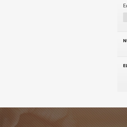
E
N
E