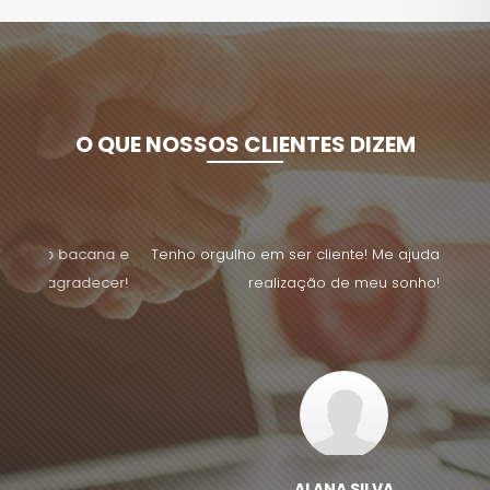
O QUE NOSSOS CLIENTES DIZEM
ana e
Tenho orgulho em ser cliente! Me ajudaram muito na
Imob
cer!
realização de meu sonho!
cui
ALANA SILVA