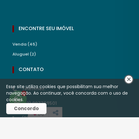
ENCONTRE SEU IMÓVEL
Venda (45)
Aluguel (2)
CONTATO
Esse site utiliza cookies que possibilitam sua melhor
Telefones:
navegação. Ao continuar, você concorda com o uso de
1
cookies.
(22) 997709501
Concordo
(
0
)
(22) 99786-1469
malafaiasfimoveis@outlook.com